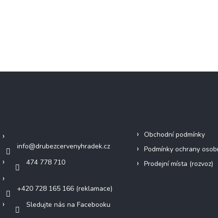
Kontakt
Informace a odkazy
Obchodní podmínky
info
@
drubezcervenyhradek.cz
Podmínky ochrany osob
474 778 710
Prodejní místa (rozvoz)
+420 728 165 166 (reklamace)
Sledujte nás na Facebooku