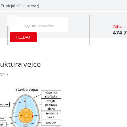
Prodejní místa (rozvoz)
Zákazni
474 7
HLEDAT
ruktura vejce
2020