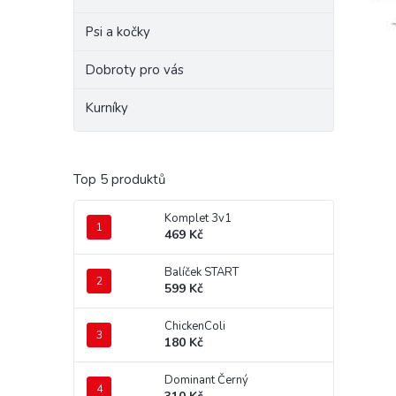
e
Psi a kočky
l
Dobroty pro vás
Kurníky
Top 5 produktů
Komplet 3v1
469 Kč
Balíček START
599 Kč
ChickenColi
180 Kč
Dominant Černý