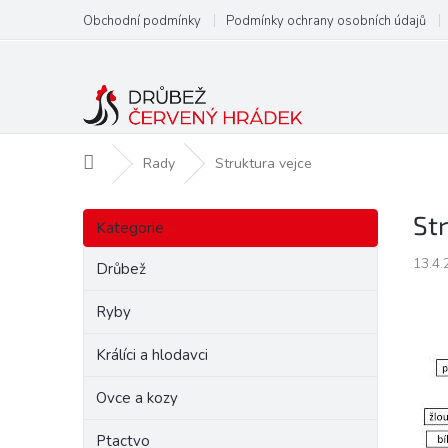
Přejít
Obchodní podmínky
Podmínky ochrany osobních údajů
na
obsah
Domů
Rady
Struktura vejce
P
Přeskočit
St
o
Kategorie
kategorie
s
13.4.
t
Drůbež
r
a
Ryby
n
Králíci a hlodavci
n
í
Ovce a kozy
p
a
Ptactvo
n