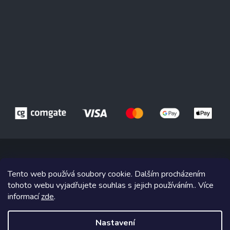
Tento web používá soubory cookie. Dalším procházením
Copyright 2026
Drůbež Červený Hrádek
. Všechna práva vyhrazena.
tohoto webu vyjadřujete souhlas s jejich používáním.. Více
informací
zde
.
Grafický návrh vytvořil a na Shoptet implementoval
Tomáš Hlad
&
Shoptetak.cz
.
Nastavení