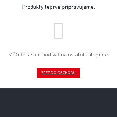
Produkty teprve připravujeme.
Můžete se ale podívat na ostatní kategorie.
ZPĚT DO OBCHODU
Z
á
p
a
Kontakt
t