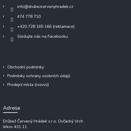
í
info
@
drubezcervenyhradek.cz
474 778 710
+420 728 165 166 (reklamace)
Sledujte nás na Facebooku
Informace a odkazy
Obchodní podmínky
Podmínky ochrany osobních údajů
Prodejní místa (rozvoz)
Adresa
Drůbež Červený Hrádek s.r.o.
Ovčácký Vrch
Jirkov 431 11