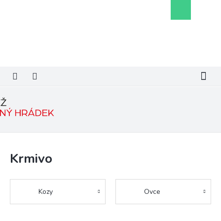
Přejít
Nákupní
na
košík
obsah
Krmivo
Kozy
Ovce