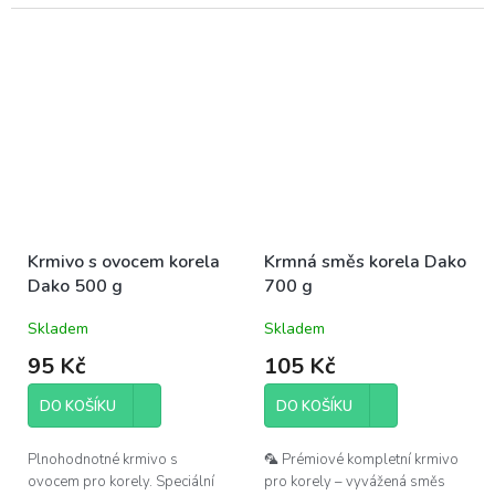
usnadnit jeho výměnu a
doplňování.
Krmivo s ovocem korela
Krmná směs korela Dako
Dako 500 g
700 g
Skladem
Skladem
95 Kč
105 Kč
DO KOŠÍKU
DO KOŠÍKU
Plnohodnotné krmivo s
🦜 Prémiové kompletní krmivo
ovocem pro korely. Speciální
pro korely – vyvážená směs