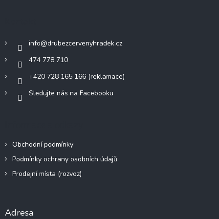
í
p
p
a
r
Kontakt
v
t
k
í
y
info
@
drubezcervenyhradek.cz
v
474 778 710
ý
p
+420 728 165 166 (reklamace)
i
s
Sledujte nás na Facebooku
u
Informace a odkazy
Obchodní podmínky
Podmínky ochrany osobních údajů
Prodejní místa (rozvoz)
Adresa