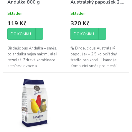
t
Andulka 800 g
Australský papoušek 2,5
ů
kg
Skladem
Skladem
119 Kč
320 Kč
DO KOŠÍKU
DO KOŠÍKU
Birdelicious Andulka – směs,
🦜 Birdelicious Australský
co andulku nejen nakrmí, ale i
papoušek – 2,5 kg pořádný
rozmlsá. Zdravá kombinace
žrádlo pro korelu i kámoše
semínek, ovoce a
Kompletní směs pro menší
extrudovaných pelet s vitamíny
australské papoušky, jako jsou
a minerály. Žádný ptačí
korely, alexandrovití a další
fastfood – tohle je...
opeření...