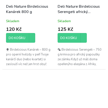
Deli Nature Birdelicious
Deli Nature Birdelicious
Kanárek 800 g
Serengeti africký
papoušek 750 g
Skladem
Skladem
120 Kč
125 Kč
DO KOŠÍKU
DO KOŠÍKU
🐥 Birdelicious Kanárek – 800 g
🦜 Birdelicious Serengeti – 750
pro operní hvězdy v peří Tvoje
g krmiva pro africký papoušky
kanárčí duo (nebo kvartet) si
ze zámku Když už máš doma
zaslouží víc než jen hrst obyč
opeřenýho elegána z Afriky,
zrn. Tahle směs je jak all-
nedáš mu přece do misky něco,
inclusive dovča na...
co vypadá jak zametený
podlahy...