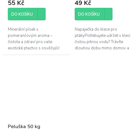
55 Kč
49 Kč
DO KOŠÍKU
DO KOŠÍKU
Minerální písek s
Napaječka do klece pro
pomerančovým aroma –
ptákyPotřebujete udržet v kleci
čistota a zdraví pro vaše
čistou pitnou vodu? Trávíte
exotické ptactvo s osvěžující
dlouhou dobu mimo domov a
vůní a důležitými minerály.
máte obavy o pitný režim
vašeho okřídleného mazlíčka -
problém s...
Peluška 50 kg