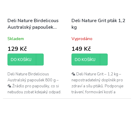
Deli Nature Birdelicous
Deli Nature Grit pták 1,2
Australský papoušek
kg
800 g
Skladem
Vyprodáno
129 Kč
149 Kč
DO KOŠÍKU
DO KOŠÍKU
Deli Nature Birdelicious
🦜 Deli Nature Grit – 1,2 kg –
Australský papoušek 800 g –
nepostradatelný doplněk pro
🦜 Žrádlo pro papoušky, co si
zdraví a sílu ptáků. Podporuje
nebudou zobat kdejaký odpad.
trávení, formování kostí a
Tahle směska je jak švédskej
pevné vaječné skořápky.
stůl pro korely a spol. –
semínka,...