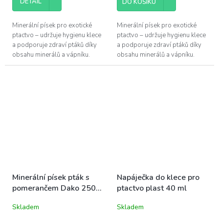
DETAIL
DO KOŠÍKU
Minerální písek pro exotické
Minerální písek pro exotické
ptactvo – udržuje hygienu klece
ptactvo – udržuje hygienu klece
a podporuje zdraví ptáků díky
a podporuje zdraví ptáků díky
obsahu minerálů a vápníku.
obsahu minerálů a vápníku.
Minerální písek pták s
Napáječka do klece pro
pomerančem Dako 250
ptactvo plast 40 ml
g
Skladem
Skladem