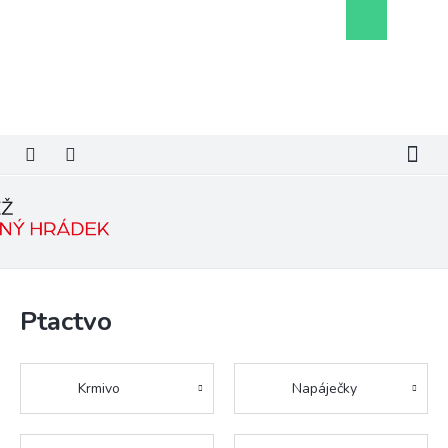
Přejít
Nákupní
na
košík
obsah
Ptactvo
Krmivo
Napáječky