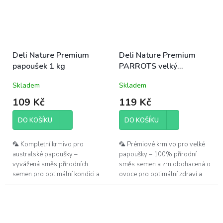
Deli Nature Premium
Deli Nature Premium
papoušek 1 kg
PARROTS velký
papoušek 800 g
Skladem
Skladem
109 Kč
119 Kč
DO KOŠÍKU
DO KOŠÍKU
🦜 Kompletní krmivo pro
🦜 Prémiové krmivo pro velké
australské papoušky –
papoušky – 100% přírodní
vyvážená směs přírodních
směs semen a zrn obohacená o
semen pro optimální kondici a
ovoce pro optimální zdraví a
zdraví středně velkých
vitalitu.
papoušků.