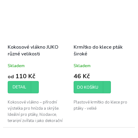
Kokosové vlákno JUKO
Krmítko do klece pták
různé velikosti
široké
Skladem
Skladem
110 Kč
46 Kč
od
DETAIL
DO KOŠÍKU
Kokosové vlákno – přírodní
Plastové krmítko do klece pro
výstelka pro hnízda a skrýše.
ptáky - velké
Ideální pro ptáky, hlodavce,
terarijní zvířata i jako dekorační
doplněk.