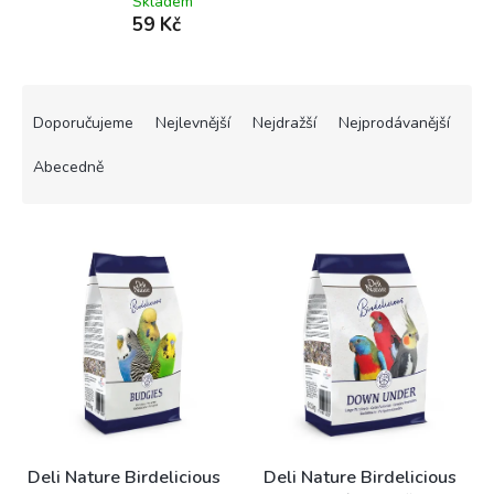
Skladem
59 Kč
Ř
a
Doporučujeme
Nejlevnější
Nejdražší
Nejprodávanější
z
e
Abecedně
n
í
V
p
ý
r
p
o
i
d
s
u
p
k
r
t
o
ů
d
u
k
Deli Nature Birdelicious
Deli Nature Birdelicious