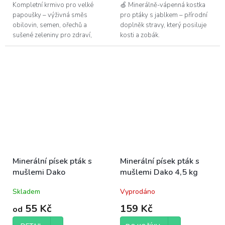
Kompletní krmivo pro velké
🍏 Minerálně-vápenná kostka
papoušky – výživná směs
pro ptáky s jablkem – přírodní
obilovin, semen, ořechů a
doplněk stravy, který posiluje
sušené zeleniny pro zdraví,
kosti a zobák.
vitalitu a chuťové potěšení
vašich opeřených společníků.
Minerální písek pták s
Minerální písek pták s
mušlemi Dako
mušlemi Dako 4,5 kg
Skladem
Vyprodáno
55 Kč
159 Kč
od