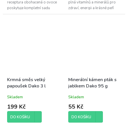
receptura obohacená o ovoce
plná vitamínů a minerálů pro
poskytuje kompletní sadu
zdraví, energii a krásné peří
základních živin a minerálů.
vašich papoušků.
Pravidelné používání výrazně
zlepšuje...
Krmná směs velký
Minerální kámen pták s
papoušek Dako 3 l
jablkem Dako 95 g
Skladem
Skladem
199 Kč
55 Kč
DO KOŠÍKU
DO KOŠÍKU