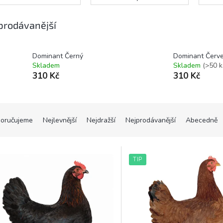
prodávanější
Dominant Černý
Dominant Červ
Skladem
Skladem
(>50 k
310 Kč
310 Kč
oručujeme
Nejlevnější
Nejdražší
Nejprodávanější
Abecedně
TIP