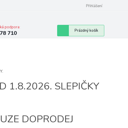
Přihlášení
cká podpora:
Nákupní
Prázdný košík
78 710
košík
Y.
 1.8.2026. SLEPIČKY
POUZE DOPRODEJ