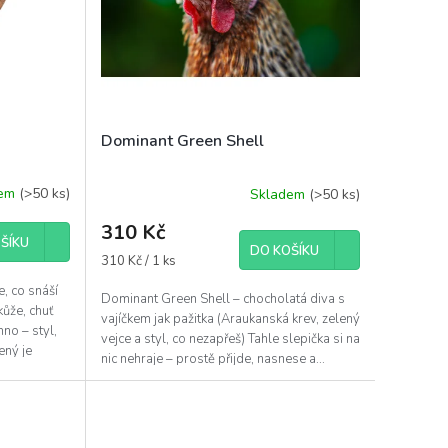
Dominant Green Shell
dem
(>50 ks)
Skladem
(>50 ks)
Průměrné
hodnocení
310 Kč
produktu
ŠÍKU
DO KOŠÍKU
je
Měrná
310 Kč / 1 ks
5,0
cena:
, co snáší
z
Dominant Green Shell – chocholatá diva s
5
kůže, chuť
vajíčkem jak pažitka (Araukanská krev, zelený
hvězdiček.
no – styl,
vejce a styl, co nezapřeš) Tahle slepička si na
ený je
nic nehraje – prostě přijde, nasnese a...