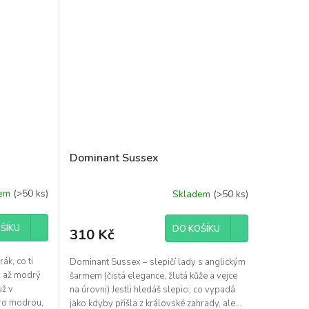
Dominant Sussex
dem
(>50 ks)
Skladem
(>50 ks)
Průměrné
hodnocení
produktu
ŠÍKU
DO KOŠÍKU
310 Kč
je
5,0
k, co ti
z
Dominant Sussex – slepičí lady s anglickým
5
ý až modrý
šarmem (čistá elegance, žlutá kůže a vejce
hvězdiček.
už v
na úrovni) Jestli hledáš slepici, co vypadá
pro modrou,
jako kdyby přišla z královské zahrady, ale...