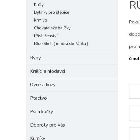
R
Krůty
e
l
Bylinky pro slepice
Krmivo
Poku
Chovatelské balíčky
dopo
Příslušenství
Blue Shell ( modrá skořápka )
pro n
Ryby
čmel
Králíci a hlodavci
Ovce a kozy
Ptactvo
Psi a kočky
Dobroty pro vás
Kurníky