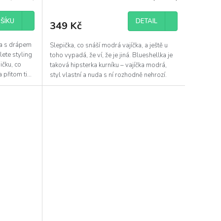
ŠÍKU
DETAIL
349 Kč
ka s drápem
Slepička, co snáší modrá vajíčka, a ještě u
lete styling
toho vypadá, že ví, že je jiná. Blueshellka je
ičku, co
taková hipsterka kurníku – vajíčka modrá,
přitom ti...
styl vlastní a nuda s ní rozhodně nehrozí.