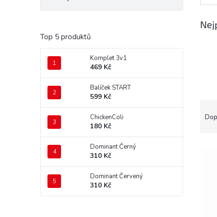
Nej
Top 5 produktů
Komplet 3v1
469 Kč
Balíček START
599 Kč
Ř
a
Dop
ChickenColi
z
180 Kč
e
V
n
Dominant Černý
310 Kč
ý
í
p
p
Dominant Červený
i
r
310 Kč
s
o
p
d
r
u