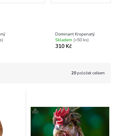
skořápka )
ený
Dominant Kropenatý
s)
Skladem
(>50 ks)
310 Kč
20
položek celkem