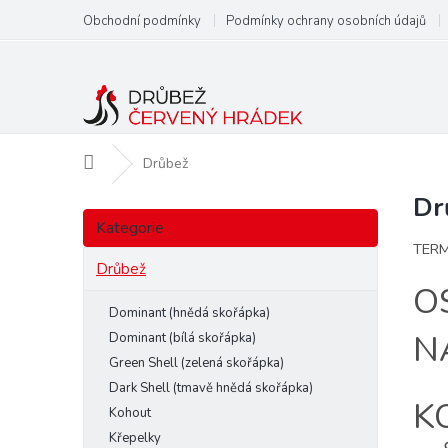
Přejít
Obchodní podmínky
Podmínky ochrany osobních údajů
na
obsah
Domů
Drůbež
Dr
P
Přeskočit
o
Kategorie
kategorie
s
TERM
t
Drůbež
O
r
a
Dominant (hnědá skořápka)
n
N
Dominant (bílá skořápka)
n
Green Shell (zelená skořápka)
í
Dark Shell (tmavě hnědá skořápka)
p
K
Kohout
a
Křepelky
n