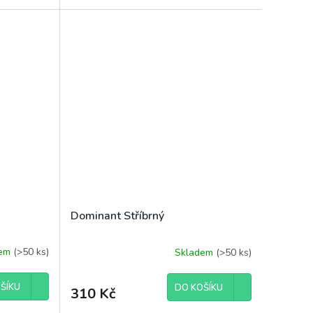
Dominant Stříbrný
dem
(>50 ks)
Skladem
(>50 ks)
Průměrné
hodnocení
produktu
ŠÍKU
DO KOŠÍKU
310 Kč
je
5,0