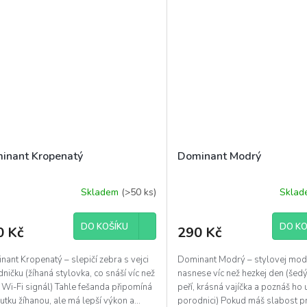
inant Kropenatý
Dominant Modrý
Skladem
(>50 ks)
Skla
ěrné
Průměrné
ocení
hodnocení
uktu
produktu
DO KOŠÍKU
DO KO
0 Kč
290 Kč
je
5,0
z
ant Kropenatý – slepičí zebra s vejci
Dominant Modrý – stylovej modrá
5
dničku (žíhaná stylovka, co snáší víc než
nasnese víc než hezkej den (šed
diček.
hvězdiček.
 Wi-Fi signál) Tahle fešanda připomíná
peří, krásná vajíčka a poznáš ho 
tku žíhanou, ale má lepší výkon a...
porodnici) Pokud máš slabost 