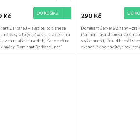
ocení
hodnocení
uktu
produktu
DO KOŠÍKU
DO KO
9 Kč
290 Kč
je
5,0
z
ant Darkshell – slepice, co ti snese
Dominant Červeně Žíhaný – zrz
5
umělecký dílo (vajíčka s charakterem a
i šarmem (aka slepička, co si nep
diček.
hvězdiček.
ky v chlupatých fuseklích) Zapomeň na
s výkonností) Pokud hledáš slep
 v hnědý. Dominant Darkshell není
vypadá jak po návštěvě stylisty a 
...