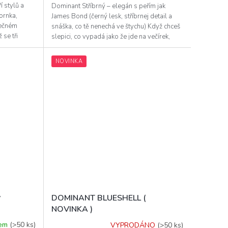
í stylů a
z
Dominant Stříbrný – elegán s peřím jak
5
ornka,
James Bond (černý lesk, stříbrnej detail a
hvězdiček.
lečném
snáška, co tě nenechá ve štychu) Když chceš
 se tři
slepici, co vypadá jako že jde na večírek,
ale...
NOVINKA
ý
DOMINANT BLUESHELL (
NOVINKA )
dem
(>50 ks)
VYPRODÁNO
(>50 ks)