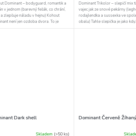
z
ut Dominant – bodyguard, romantik a
Dominant Trikolor – slepičí mix tř
5
n v jednom (barevný fešák, co chrání,
vajec jak ze snové pekárny (legh
diček.
hvězdiček.
 a zlepšuje náladu v hejnu) Kohout
rodajlendka a sussexka ve spo
nant není jen ozdoba dvora. To je
obalu) Tahle slepička je jako když
ně těžkej...
výborný...
inant Dark shell
Dominant Červeně Žíhan
Skladem
(>50 ks)
Skla
ěrné
Průměrné