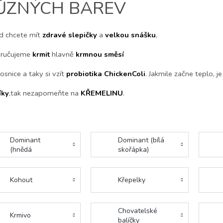
ŮZNÝCH BAREV
d chcete mít
zdravé slepičky
a
velkou snášku
,
ručujeme
krmit
hlavně
krmnou
směsí
osnice a taky si vzít
probiotika ChickenColi
. Jakmile začne teplo, j
íky
,tak nezapomeňte na
KŘEMELINU
.
Dominant
Dominant (bílá
(hnědá
skořápka)
skořápka)
Kohout
Křepelky
Chovatelské
Krmivo
balíčky