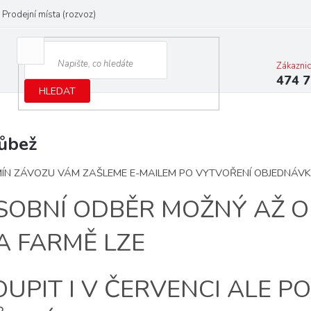
Prodejní místa (rozvoz)
Zákazni
474 7
HLEDAT
ůbež
ÍN ZÁVOZU VÁM ZAŠLEME E-MAILEM PO VYTVOŘENÍ OBJEDNÁVK
SOBNÍ ODBĚR MOŽNÝ AŽ OD
A FARMĚ LZE
OUPIT I V ČERVENCI ALE 