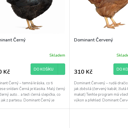
inant Černý
Dominant Červený
Skladem
Skla
ěrné
Průměrné
ocení
hodnocení
uktu
produktu
DO KOŠÍKU
DO KO
0 Kč
310 Kč
je
5,0
z
ant Černý – temná kráska, co ti
Dominant Červený – rudá dračice
5
se snídani Černá je klasika. Malý černý
jak zběsilá (červený kabát, žlutá 
diček.
hvězdiček.
 černý auto… a teď i černá slepička, co
makat) Tenhle program má všech
 jak z partesu. Dominant Černý je
výkon a přehled. Dominant Červ
ka...
nosnice,...