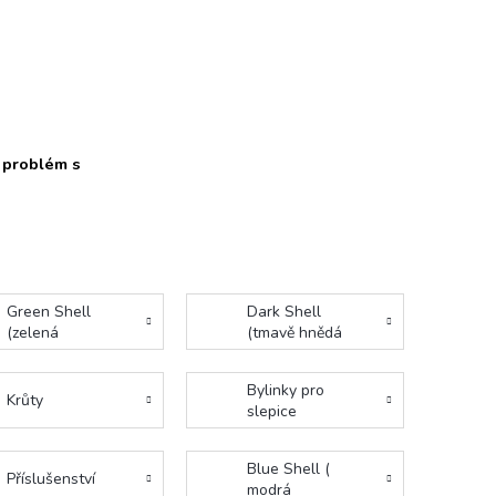
e
problém s
Green Shell
Dark Shell
(zelená
(tmavě hnědá
skořápka)
skořápka)
Bylinky pro
Krůty
slepice
Blue Shell (
Příslušenství
modrá