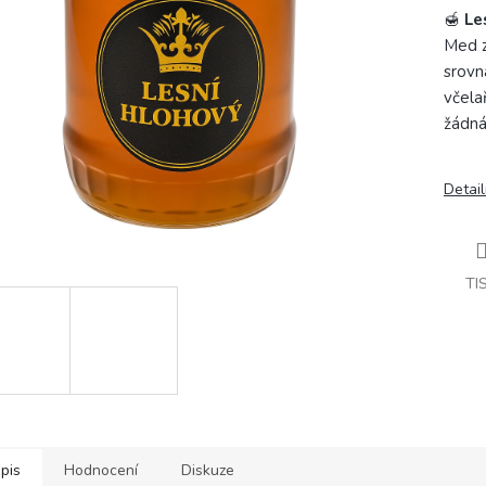
🍯
Le
Med z
srovn
včela
žádná
Detail
TI
pis
Hodnocení
Diskuze