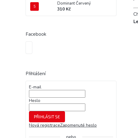
Dominant Červený
310 Kč
Ch
Le
Facebook
Přihlášení
E-mail
Heslo
PŘIHLÁSIT SE
Nová registrace
Zapomenuté heslo
nebo