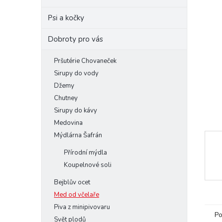
e
Psi a kočky
l
Dobroty pro vás
Pršutérie Chovaneček
Sirupy do vody
Džemy
Chutney
Sirupy do kávy
Medovina
Mýdlárna Šafrán
Přírodní mýdla
Koupelnové soli
Bejblův ocet
Med od včelaře
Piva z minipivovaru
Po
Svět plodů