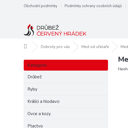
Přejít
Obchodní podmínky
Podmínky ochrany osobních údajů
na
obsah
Domů
Dobroty pro vás
Med od včelaře
Med
Me
P
Přeskočit
o
Kategorie
kategorie
Prům
Neoh
s
hodn
t
Drůbež
produ
r
je
a
Ryby
0,0
n
z
Králíci a hlodavci
5
n
hvězd
í
Ovce a kozy
p
a
Ptactvo
n