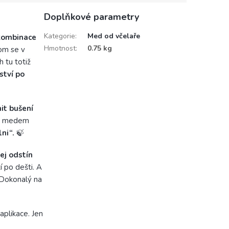
Doplňkové parametry
Kategorie
:
Med od včelaře
kombinace
Hmotnost
:
0.75 kg
tom se v
 tu totiž
ství po
nit bušení
 s medem
ni“.
🍃
ej odstín
 po dešti. A
. Dokonalý na
aplikace. Jen