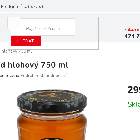
Prodejní místa (rozvoz)
Zákazni
474 7
HLEDAT
 hlohový 750 ml
d hlohový 750 ml
ěrné
odnoceno
Podrobnosti hodnocení
ocení
29
ktu
Měrn
Skl
cena:
iček.