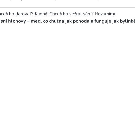
ceš ho darovat? Klidně. Chceš ho sežrat sám? Rozumíme.
sní hlohový – med, co chutná jak pohoda a funguje jak bylink