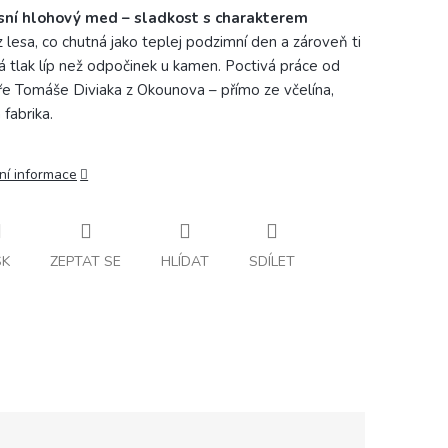
sní hlohový med – sladkost s charakterem
 lesa, co chutná jako teplej podzimní den a zároveň ti
á tlak líp než odpočinek u kamen. Poctivá práce od
ře Tomáše Diviaka z Okounova – přímo ze včelína,
 fabrika.
ní informace
SK
ZEPTAT SE
HLÍDAT
SDÍLET