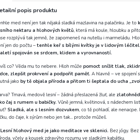
etailní popis produktu
nhle med není jen tak nějaká sladká mazlavina na palačinku. Je to
esního nektaru a hlohových květů
, která má koule, hloubku a při
se rozplývá tak jemně, že zapomeneš na nutellu i marmeládu. Hloh
ní jen do počtu –
tenhle keř s bílými kvítky je v lidovým léčitel
aletí spojován se srdcem, klidem a vyrovnaností.
víš co? Věda mu to nebere. Hloh může
pomoct snížit tlak, zklid
dce, zlepšit prokrvení a podpořit paměť.
A hlavně – ve spojení
utná jako
by tě objala příroda a přitom ti šeptala do ucha „zvol
rva? Tmavá, medově lesní – žádná přeslazená žluť, ale
zlatohněd
ko čaj s rumem u babičky.
Vůně jemná, květinová, s nádechem listí
huť?
Sladká, ale s lesním dozvukem
, co tě pohladí, ale nenacpe
ičku, do čaje, k sýrům nebo jen tak... protože můžeš.
✨
Lesní hlohový med je jako meditace ve sklenici.
Bez jógy. Bez 
íroda, včely a kousek zdravýho rozumu ve sladkým kabátku.