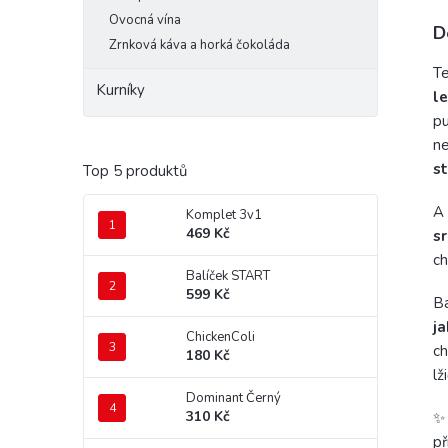
Ovocná vína
D
Zrnková káva a horká čokoláda
Te
Kurníky
l
pu
ne
st
Top 5 produktů
A 
Komplet 3v1
469 Kč
sr
ch
Balíček START
599 Kč
Ba
ja
ChickenColi
c
180 Kč
lž
Dominant Černý
310 Kč
př