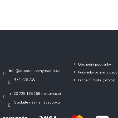
Kontakt
Informace a odkazy
Obchodní podmínky
info
@
drubezcervenyhradek.cz
Podmínky ochrany osob
474 778 710
Prodejní místa (rozvoz)
+420 728 165 166 (reklamace)
Sledujte nás na Facebooku