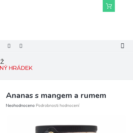
Přejít
Nákupní
na
košík
obsah
Ananas s mangem a rumem
Průměrné
Neohodnoceno
Podrobnosti hodnocení
hodnocení
produktu
je
0,0