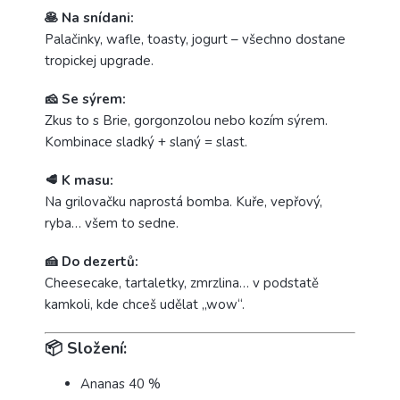
🥞 Na snídani:
Palačinky, wafle, toasty, jogurt – všechno dostane
tropickej upgrade.
🧀 Se sýrem:
Zkus to s Brie, gorgonzolou nebo kozím sýrem.
Kombinace sladký + slaný = slast.
🥩 K masu:
Na grilovačku naprostá bomba. Kuře, vepřový,
ryba… všem to sedne.
🍰 Do dezertů:
Cheesecake, tartaletky, zmrzlina… v podstatě
kamkoli, kde chceš udělat „wow“.
📦
Složení:
Ananas 40 %