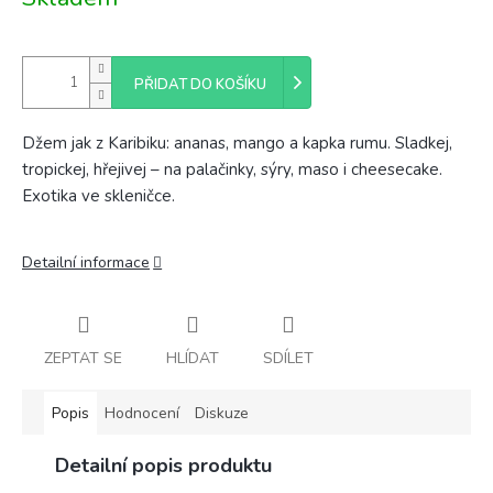
cena:
PŘIDAT DO KOŠÍKU
Džem jak z Karibiku: ananas, mango a kapka rumu. Sladkej,
tropickej, hřejivej – na palačinky, sýry, maso i cheesecake.
Exotika ve skleničce.
Detailní informace
ZEPTAT SE
HLÍDAT
SDÍLET
Popis
Hodnocení
Diskuze
Detailní popis produktu