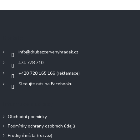
Z
á
p
a
Kontakt
t
í
info
@
drubezcervenyhradek.cz
474 778 710
+420 728 165 166 (reklamace)
Sledujte nás na Facebooku
Informace a odkazy
Obchodní podmínky
Podmínky ochrany osobních údajů
Prodejní místa (rozvoz)