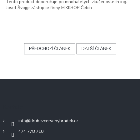
Tento produkt doporučuje po mnohaletých zkušenostech ing.
Josef Švojgr zástupce firmy MIKKROP Čebín
PŘEDCHOZÍ ČLÁNEK
DALŠÍ ČLÁNEK
Z
á
p
a
Kontakt
t
í
info
@
drubezcervenyhradek.cz
474 778 710