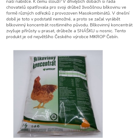
naší nabídce. K čemu slouží? V dřívějších dobách si řada
chovatelů opatřovala pro svoji drůbež živočišnou bílkovinu ve
formě různých odřezků z provozoven Masokombinátů. V dnešní
době je toto v podstatě nemožné, a proto se začal vyrábět
bílkovinný koncentrát rostlinného původu. Bílkovinný koncentrát
zvyšuje přírůsty u prasat, drůbeže a SNÁŠKU u nosnic. Tento
produkt je od největšího Českého výrobce MIKROP Čebín.