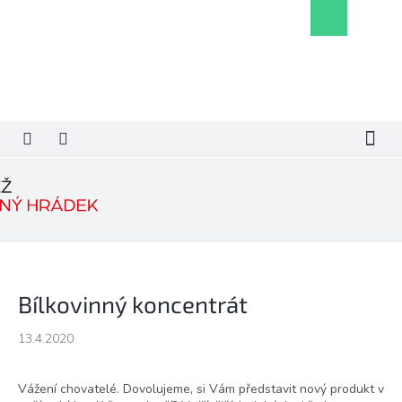
Přejít
Nákupní
na
košík
obsah
Bílkovinný koncentrát
13.4.2020
Vážení chovatelé. Dovolujeme, si Vám představit nový produkt v