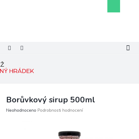
Přejít
Nákupní
na
košík
obsah
Borůvkový sirup 500ml
Průměrné
Neohodnoceno
Podrobnosti hodnocení
hodnocení
produktu
je
0,0