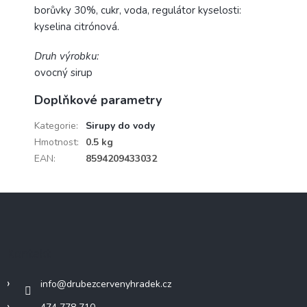
borůvky 30%, cukr, voda, regulátor kyselosti:
kyselina citrónová.
Druh výrobku:
ovocný sirup
Doplňkové parametry
Kategorie
:
Sirupy do vody
Hmotnost
:
0.5 kg
EAN
:
8594209433032
Z
á
p
a
Kontakt
t
í
info
@
drubezcervenyhradek.cz