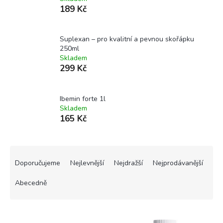
189 Kč
Suplexan – pro kvalitní a pevnou skořápku
250ml
Skladem
299 Kč
Ibemin forte 1l
Skladem
165 Kč
Ř
a
Doporučujeme
Nejlevnější
Nejdražší
Nejprodávanější
z
e
Abecedně
n
í
V
p