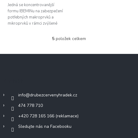
Jedná se koncentrovanější
formu IBEMINu na zabezpečení
potřebných makroprvků a
mikroprvků v rámci zvýšené
podpory zdraví zvířat a tvorby
podmínek pro dlouhodobou a
5
položek celkem
O
vysokou...
v
l
Z
á
á
d
p
a
c
a
Kontakt
í
t
p
í
r
info
@
drubezcervenyhradek.cz
v
k
474 778 710
y
+420 728 165 166 (reklamace)
v
ý
Sledujte nás na Facebooku
p
i