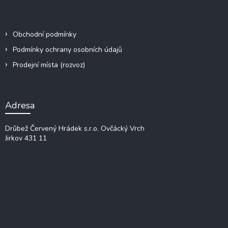
s
Informace a odkazy
u
Obchodní podmínky
Podmínky ochrany osobních údajů
Prodejní místa (rozvoz)
Adresa
Drůbež Červený Hrádek s.r.o.
Ovčácký Vrch
Jirkov 431 11