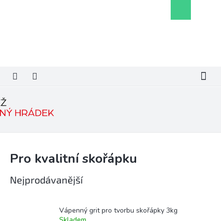
Přejít
Nákupní
na
košík
obsah
Pro kvalitní skořápku
Nejprodávanější
Vápenný grit pro tvorbu skořápky 3kg
Skladem