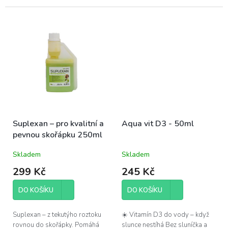
různým infekčním
onemocněním, poruchy ...
Suplexan – pro kvalitní a
Aqua vit D3 - 50ml
pevnou skořápku 250ml
Skladem
Skladem
299 Kč
245 Kč
DO KOŠÍKU
DO KOŠÍKU
Suplexan – z tekutýho roztoku
☀️ Vitamín D3 do vody – když
rovnou do skořápky. Pomáhá
slunce nestíhá Bez sluníčka a