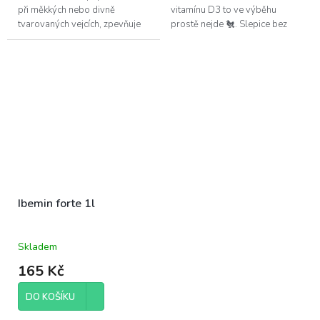
při měkkých nebo divně
vitamínu D3 to ve výběhu
tvarovaných vejcích, zpevňuje
prostě nejde 🐔. Slepice bez
kosti u mladé drůbeže a dodá
D3? To jsou 🥚 vajíčka jak z
slepicím všechno, co
papíru, nohy jak párátka a
potřebujou k...
nálada...
Ibemin forte 1l
Skladem
165 Kč
DO KOŠÍKU