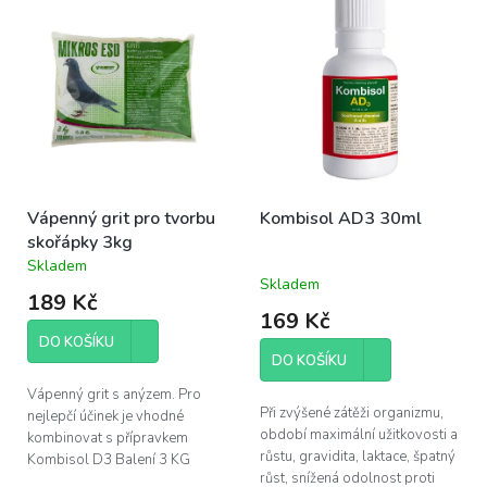
ý
r
p
o
i
d
s
u
p
k
r
t
o
ů
d
u
k
Vápenný grit pro tvorbu
Kombisol AD3 30ml
t
skořápky 3kg
ů
Skladem
Průměrné
Skladem
hodnocení
189 Kč
produktu
169 Kč
je
DO KOŠÍKU
5,0
DO KOŠÍKU
z
5
Vápenný grit s anýzem. Pro
hvězdiček.
Při zvýšené zátěži organizmu,
nejlepčí účinek je vhodné
období maximální užitkovosti a
kombinovat s přípravkem
růstu, gravidita, laktace, špatný
Kombisol D3 Balení 3 KG
růst, snížená odolnost proti