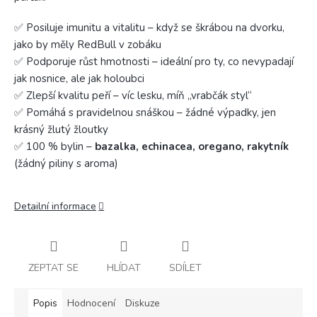
✅ Posiluje imunitu a vitalitu – když se škrábou na dvorku,
jako by měly RedBull v zobáku
✅ Podporuje růst hmotnosti – ideální pro ty, co nevypadají
jak nosnice, ale jak holoubci
✅ Zlepší kvalitu peří – víc lesku, míň „vrabčák styl“
✅ Pomáhá s pravidelnou snáškou – žádné výpadky, jen
krásný žlutý žloutky
✅ 100 % bylin –
bazalka, echinacea, oregano, rakytník
(žádný piliny s aroma)
Detailní informace
ZEPTAT SE
HLÍDAT
SDÍLET
Popis
Hodnocení
Diskuze