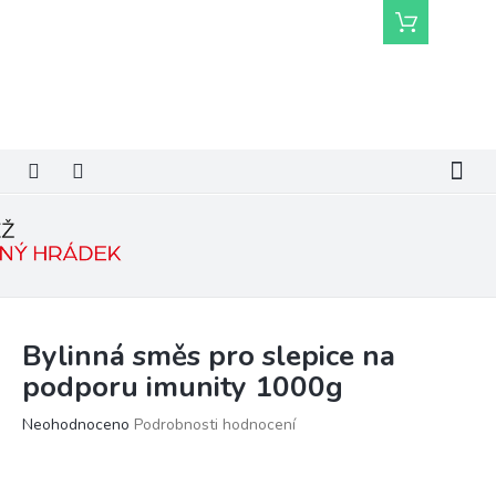
Přejít
Nákupní
na
košík
obsah
Bylinná směs pro slepice na
podporu imunity 1000g
Průměrné
Neohodnoceno
Podrobnosti hodnocení
hodnocení
produktu
je