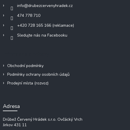
í
info
@
drubezcervenyhradek.cz
474 778 710
+420 728 165 166 (reklamace)
Sledujte nás na Facebooku
Informace a odkazy
Obchodní podmínky
Podmínky ochrany osobních údajů
Prodejní místa (rozvoz)
Adresa
Drůbež Červený Hrádek s.r.o.
Ovčácký Vrch
Jirkov 431 11