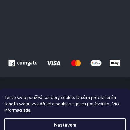
Tento web používá soubory cookie. Dalším procházením
Copyright 2026
Drůbež Červený Hrádek
. Všechna práva vyhrazena.
tohoto webu vyjadřujete souhlas s jejich používáním.. Více
informací
zde
.
Grafický návrh vytvořil a na Shoptet implementoval
Tomáš Hlad
&
Shoptetak.cz
.
Nastavení