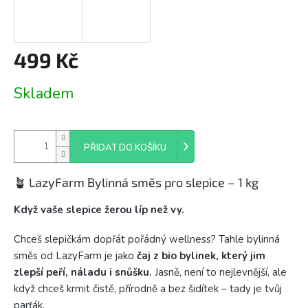
499 Kč
Měrná
Skladem
cena:
PŘIDAT DO KOŠÍKU
🪴 LazyFarm Bylinná směs pro slepice – 1 kg
Když vaše slepice žerou líp než vy.
Chceš slepičkám dopřát pořádný wellness? Tahle bylinná
směs od LazyFarm je jako
čaj z bio bylinek, který jim
zlepší peří, náladu i snůšku.
Jasně, není to nejlevnější, ale
když chceš krmit čistě, přírodně a bez šidítek – tady je tvůj
parťák.