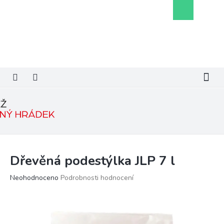
Přejít
Nákupní
na
košík
obsah
Dřevěná podestýlka JLP 7 l
Průměrné
Neohodnoceno
Podrobnosti hodnocení
hodnocení
produktu
je
0,0