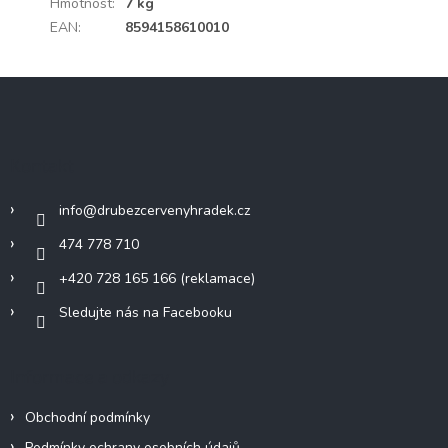
Hmotnost
:
7 kg
EAN
:
8594158610010
Z
á
p
a
Kontakt
t
í
info
@
drubezcervenyhradek.cz
474 778 710
+420 728 165 166 (reklamace)
Sledujte nás na Facebooku
Informace a odkazy
Obchodní podmínky
Podmínky ochrany osobních údajů