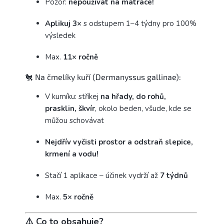
Pozor:
nepoužívat na matrace!
Aplikuj 3×
s odstupem 1–4 týdny pro 100%
výsledek
Max.
11× ročně
🐔 Na čmelíky kuří (Dermanyssus gallinae):
V kurníku: stříkej
na hřady, do rohů,
prasklin, škvír
, okolo beden, všude, kde se
můžou schovávat
Nejdřív vyčisti prostor a odstraň slepice,
krmení a vodu!
Stačí 1 aplikace – účinek vydrží až
7 týdnů
Max.
5× ročně
⚠️ Co to obsahuje?