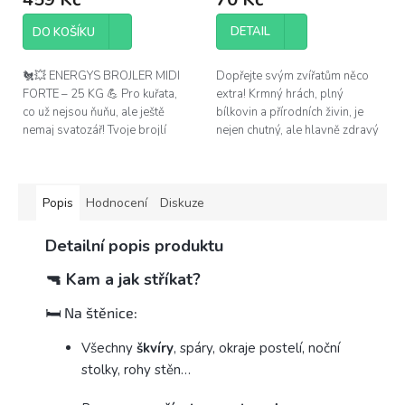
DETAIL
DO KOŠÍKU
🐔💥 ENERGYS BROJLER MIDI
Dopřejte svým zvířatům něco
FORTE – 25 KG 💪 Pro kuřata,
extra! Krmný hrách, plný
co už nejsou ňuňu, ale ještě
bílkovin a přírodních živin, je
nemaj svatozář! Tvoje brojlí
nejen chutný, ale hlavně zdravý
banda právě slaví 15. den
základ jejich krmné dávky.
života – ideální čas jim
naservírovat...
Popis
Hodnocení
Diskuze
Detailní popis produktu
🔫 Kam a jak stříkat?
🛏️ Na štěnice:
Všechny
škvíry
, spáry, okraje postelí, noční
stolky, rohy stěn…