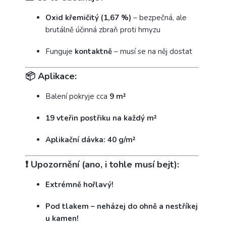
Oxid křemičitý (1,67 %)
– bezpečná, ale
brutálně účinná zbraň proti hmyzu
Funguje
kontaktně
– musí se na něj dostat
📦 Aplikace:
Balení pokryje cca
9 m²
19 vteřin postřiku na každý m²
Aplikační dávka: 40 g/m²
❗ Upozornění (ano, i tohle musí bejt):
Extrémně hořlavý!
Pod tlakem – neházej do ohně a nestříkej
u kamen!