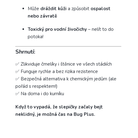
Může
dráždit kůži
a způsobit
ospalost
nebo závratě
Toxický pro vodní živočichy
– nelít to do
potoka!
Shrnutí:
✅ Zlikviduje čmelíky i štěnice ve všech stádiích
✅ Funguje rychle a bez rizika rezistence
✅ Bezpečná alternativa k chemickým jedům (ale
pořád s respektem!)
✅ Na doma i do kurníku
Když to vypadá, že slepičky začaly bejt
neklidný, je možná čas na Bug Plus.