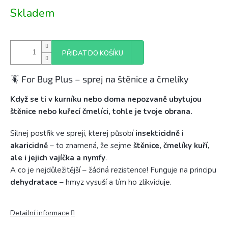
Měrná
Skladem
cena:
PŘIDAT DO KOŠÍKU
🪳 For Bug Plus – sprej na štěnice a čmelíky
Když se ti v kurníku nebo doma nepozvaně ubytujou
štěnice nebo kuřecí čmelíci, tohle je tvoje obrana.
Silnej postřik ve spreji, kterej působí
insekticidně i
akaricidně
– to znamená, že sejme
štěnice, čmelíky kuří,
ale i jejich vajíčka a nymfy
.
A co je nejdůležitější – žádná rezistence! Funguje na principu
dehydratace
– hmyz vysuší a tím ho zlikviduje.
Detailní informace