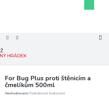
Přejít
Nákupní
na
košík
obsah
For Bug Plus proti štěnicím a
čmelíkům 500ml
Průměrné
Neohodnoceno
Podrobnosti hodnocení
hodnocení
produktu
je