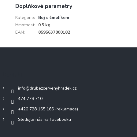
Doplňkové parametry
Kategorie
:
Boj s čmelíkem
Hmotnost
:
0.5 kg
EAN
:
8595637800182
Z
á
p
a
Kontakt
t
í
info
@
drubezcervenyhradek.cz
474 778 710
+420 728 165 166 (reklamace)
Sledujte nás na Facebooku