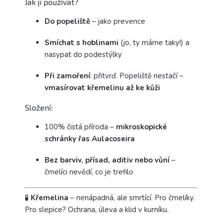
Jak ji používat?
Do popeliště
– jako prevence
Smíchat s hoblinami
(jo, ty máme taky!) a
nasypat do podestýlky
Při zamoření
: přitvrď. Popeliště nestačí –
vmasírovat křemelinu až ke kůži
Složení:
100% čistá příroda –
mikroskopické
schránky řas Aulacoseira
Bez barviv, přísad, aditiv nebo vůní
–
čmelíci nevědí, co je trefilo
🧪
Křemelina
– nenápadná, ale smrtící. Pro čmelíky.
Pro slepice? Ochrana, úleva a klid v kurníku.