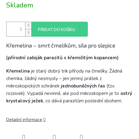
Měrná
Skladem
cena:
PŘIDAT DO KOŠÍKU
Křemelina – smrt čmelíkům, síla pro slepice
(přírodní zabiják parazitů s křemičitým kopancem)
Křemelina
je starý dobrý trik přírody na čmelíky. Žádná
chemka, žádný nesmysly – jen jemný prášek z
mikroskopických schránek
jednobuněčných řas
(tzv.
rozsivek). Vypadá nevinně, ale pod mikroskopem je to
ostrý
krystalový ježek
, co dává parazitům poslední sbohem.
Detailní informace