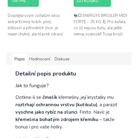
DETAIL
DO KOŠÍKU
Dopřejte svým zvířatům něco
🐔💥 ENERGYS BROJLER MIDI
extra! Krmný hrách, plný
FORTE – 25 KG 💪 Pro kuřata,
bílkovin a přírodních živin, je
co už nejsou ňuňu, ale ještě
nejen chutný, ale hlavně zdravý
nemaj svatozář! Tvoje brojlí
základ jejich krmné dávky.
banda právě slaví 15. den
života – ideální čas jim
naservírovat...
Popis
Hodnocení
Diskuze
Detailní popis produktu
Jak to funguje?
Dotkne-li se
čmelík
křemeliny, její krystalky mu
roztrhají ochrannou vrstvu (kutikulu)
, a parazit
vyschne jako rybíz na slunci
. Finito. Navíc je
křemelina bohatým zdrojem křemíku
– takže
bonus i pro vaše holky.