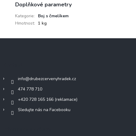
Doplňkové parametry
Kategorie
:
Boj s čmelíkem
Hmotnost
:
1 kg
Z
á
p
a
Kontakt
t
í
info
@
drubezcervenyhradek.cz
474 778 710
+420 728 165 166 (reklamace)
Sledujte nás na Facebooku
Informace a odkazy