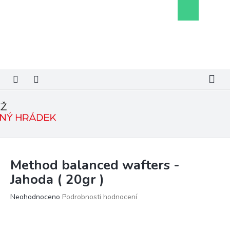
Přejít
Nákupní
na
košík
obsah
Method balanced wafters -
Jahoda ( 20gr )
Průměrné
Neohodnoceno
Podrobnosti hodnocení
hodnocení
produktu
je