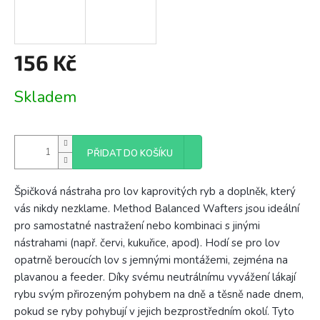
156 Kč
Měrná
Skladem
cena:
PŘIDAT DO KOŠÍKU
Špičková nástraha pro lov kaprovitých ryb a doplněk, který
vás nikdy nezklame. Method Balanced Wafters jsou ideální
pro samostatné nastražení nebo kombinaci s jinými
nástrahami (např. červi, kukuřice, apod). Hodí se pro lov
opatrně beroucích lov s jemnými montážemi, zejména na
plavanou a feeder. Díky svému neutrálnímu vyvážení lákají
rybu svým přirozeným pohybem na dně a těsně nade dnem,
pokud se ryby pohybují v jejich bezprostředním okolí. Tyto