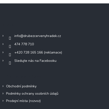
Z
á
p
a
Kontakt
t
í
info
@
drubezcervenyhradek.cz
474 778 710
+420 728 165 166 (reklamace)
Sledujte nás na Facebooku
Informace a odkazy
Obchodní podmínky
Podmínky ochrany osobních údajů
Prodejní místa (rozvoz)