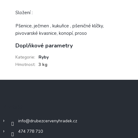
Složení :
Pšenice, ječmen , kukuřice , pšeničné klíčky,
pivovarské kvasnice, konopí, proso
Doplňkové parametry
Kategorie
:
Ryby
Hmotnost
:
3 kg
Z
á
p
a
Kontakt
t
í
info
@
drubezcervenyhradek.cz
474 778 710