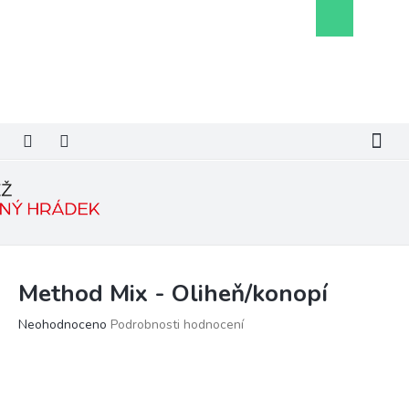
Přejít
Nákupní
na
košík
obsah
Method Mix - Oliheň/konopí
Průměrné
Neohodnoceno
Podrobnosti hodnocení
hodnocení
produktu
je
0,0