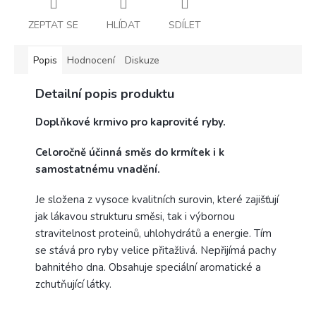
ZEPTAT SE
HLÍDAT
SDÍLET
Popis
Hodnocení
Diskuze
Detailní popis produktu
Doplňkové krmivo pro kaprovité ryby.
Celoročně účinná směs do krmítek i k
samostatnému vnadění.
Je složena z vysoce kvalitních surovin, které zajišťují
jak lákavou strukturu směsi, tak i výbornou
stravitelnost proteinů, uhlohydrátů a energie. Tím
se stává pro ryby velice přitažlivá. Nepřijímá pachy
bahnitého dna. Obsahuje speciální aromatické a
zchutňující látky.