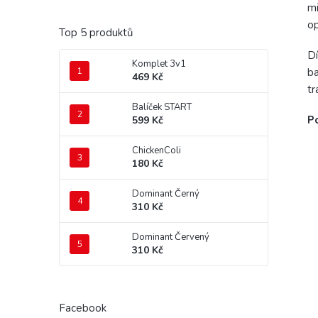
mi
op
Top 5 produktů
Dí
Komplet 3v1
ba
469 Kč
tr
Balíček START
Po
599 Kč
ChickenColi
180 Kč
Dominant Černý
310 Kč
Dominant Červený
310 Kč
Facebook