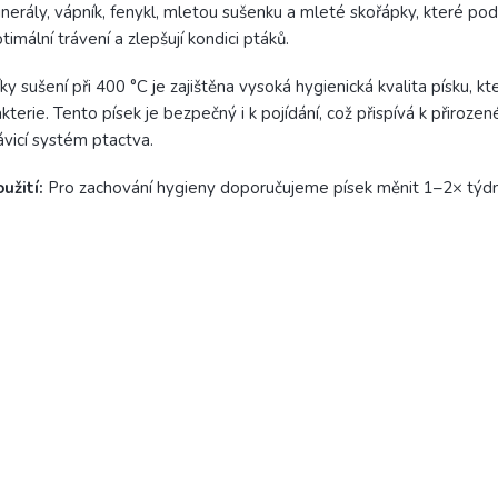
nerály, vápník, fenykl, mletou sušenku a mleté skořápky, které pod
timální trávení a zlepšují kondici ptáků.
ky sušení při 400 °C je zajištěna vysoká hygienická kvalita písku, kt
kterie. Tento písek je bezpečný i k pojídání, což přispívá k přirozen
ávicí systém ptactva.
užití:
Pro zachování hygieny doporučujeme písek měnit 1–2× týdn