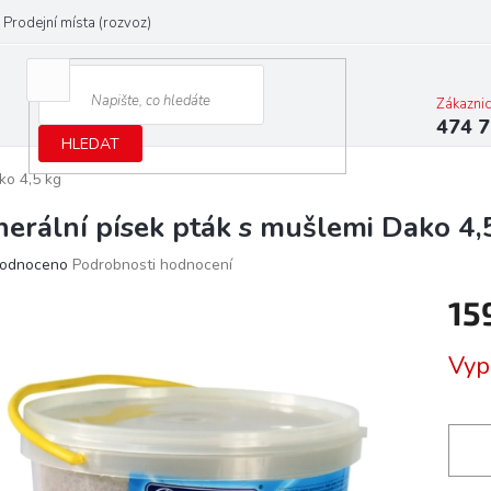
Prodejní místa (rozvoz)
Zákazni
474 7
HLEDAT
ko 4,5 kg
nerální písek pták s mušlemi Dako 4,
ěrné
odnoceno
Podrobnosti hodnocení
ocení
15
ktu
Měrn
Vyp
cena:
iček.