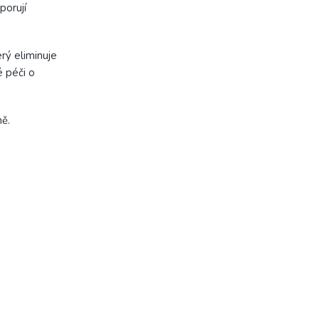
porují
erý eliminuje
é péči o
ě.