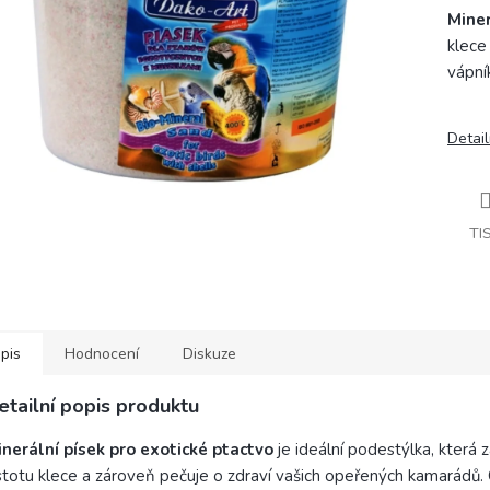
Miner
klece
vápní
Detail
TI
pis
Hodnocení
Diskuze
etailní popis produktu
nerální písek pro exotické ptactvo
je ideální podestýlka, která z
stotu klece a zároveň pečuje o zdraví vašich opeřených kamarádů.