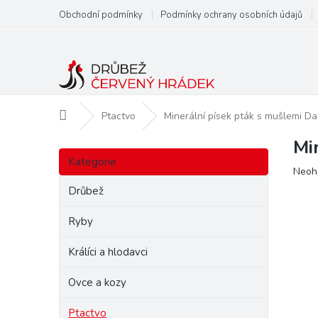
Přejít
Obchodní podmínky
Podmínky ochrany osobních údajů
na
obsah
Domů
Ptactvo
Minerální písek pták s mušlemi Da
Mi
P
Přeskočit
o
Kategorie
kategorie
Prům
Neoh
s
hodn
t
Drůbež
produ
r
je
a
Ryby
0,0
n
z
Králíci a hlodavci
5
n
hvězd
í
Ovce a kozy
p
a
Ptactvo
n