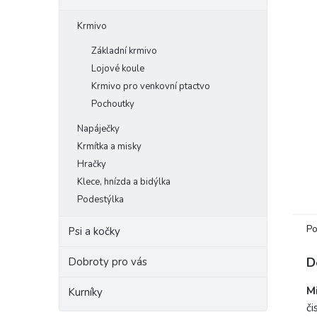
e
Krmivo
l
Základní krmivo
Lojové koule
Krmivo pro venkovní ptactvo
Pochoutky
Napáječky
Krmítka a misky
Hračky
Klece, hnízda a bidýlka
Podestýlka
Po
Psi a kočky
D
Dobroty pro vás
Mi
Kurníky
či