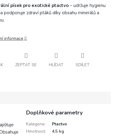
ální písek pro exotické ptactvo
– udržuje hygienu
 a podporuje zdraví ptáků díky obsahu minerálů a
ku.
ní informace
SK
ZEPTAT SE
HLÍDAT
SDÍLET
Doplňkové parametry
Kategorie
:
Ptactvo
ajišťuje
Hmotnost
:
4.5 kg
 Obsahuje