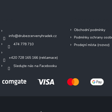
Kontakt
Informace a odkazy
Obchodní podmínky
info
@
drubezcervenyhradek.cz
Podmínky ochrany osob
474 778 710
Prodejní místa (rozvoz)
+420 728 165 166 (reklamace)
Sledujte nás na Facebooku