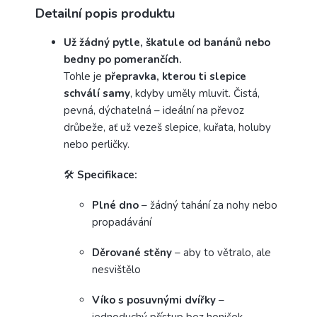
Detailní popis produktu
Už žádný pytle, škatule od banánů nebo
bedny po pomerančích.
Tohle je
přepravka, kterou ti slepice
schválí samy
, kdyby uměly mluvit. Čistá,
pevná, dýchatelná – ideální na převoz
drůbeže, ať už vezeš slepice, kuřata, holuby
nebo perličky.
🛠️
Specifikace:
Plné dno
– žádný tahání za nohy nebo
propadávání
Děrované stěny
– aby to větralo, ale
nesvištělo
Víko s posuvnými dvířky
–
jednoduchý přístup bez honiček