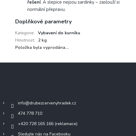
řešení
. A slepice nejsou sardinky – zaslouží si
normální přepravu.
Doplňkové parametry
Kategorie
:
Vybavení do kurníku
Hmotnost
:
2 kg
Položka byla vyprodána…
Z
á
p
a
Kontakt
t
í
info
@
drubezcervenyhradek.cz
474 778 710
+420 728 165 166 (reklamace)
Sledujte nás na Facebooku