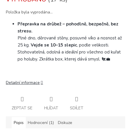
cena:
Položka byla vyprodána…
Přepravka na drůbež – pohodlně, bezpečně, bez
stresu.
Plné dno, děrované stěny, posuvné víko a nosnost až
25 kg.
Vejde se 10–15 slepic
, podle velikosti.
Stohovatelná, odolná a ideální pro všechno od kuřat
po holuby. Zkrátka box, kterej dává smysl. 🐔💼
Detailní informace
ZEPTAT SE
HLÍDAT
SDÍLET
Popis
Hodnocení (1)
Diskuze