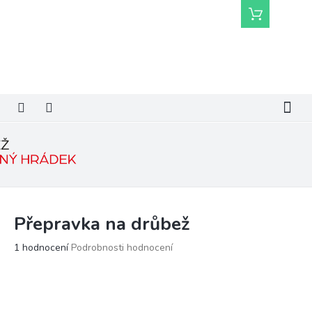
Přejít
Nákupní
na
košík
obsah
Přepravka na drůbež
Průměrné
1 hodnocení
Podrobnosti hodnocení
hodnocení
produktu
je
5,0