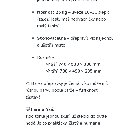
Nosnost 25 kg
– uveze 10–15 slepic
(záleží, jestli máš hedvábničky nebo
malý tanky)
Stohovatelná
– přepravíš víc najednou
a ušetříš místo
Rozměry:
Vnější:
740 × 530 × 300 mm
Vnitřní:
700 × 490 × 235 mm
🎨 Barva přepravky je černá, víko může mít
různou barvu podle šarže – funkčnost
zůstává.
💡
Farma říká:
Kdo tohle jednou zkusí, už slepici do pytle
nedá. Je to
praktický, čistý a humánní