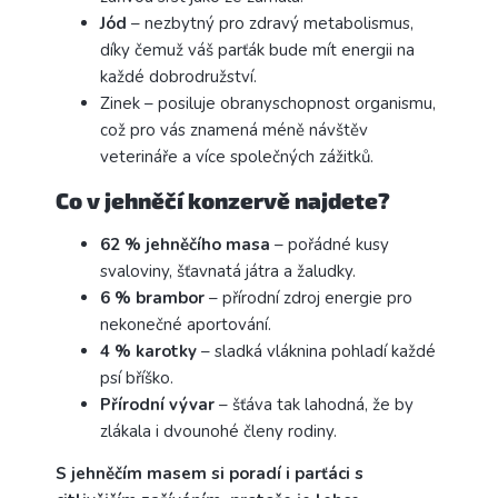
Jód
– nezbytný pro zdravý metabolismus,
díky čemuž váš parťák bude mít energii na
každé dobrodružství.
Zinek
– posiluje obranyschopnost organismu,
což pro vás znamená méně návštěv
veterináře a více společných zážitků.
Co v jehněčí konzervě najdete?
62 % jehněčího masa
– pořádné kusy
svaloviny, šťavnatá játra a žaludky.
6 % brambor
– přírodní zdroj energie pro
nekonečné aportování.
4 % karotky
– sladká vláknina pohladí každé
psí bříško.
Přírodní vývar
– šťáva tak lahodná, že by
zlákala i dvounohé členy rodiny.
S jehněčím masem si poradí i parťáci s