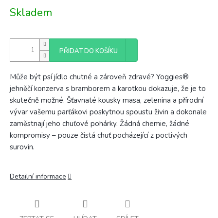
Měrná
Skladem
cena:
PŘIDAT DO KOŠÍKU
Může být psí jídlo chutné a zároveň zdravé? Yoggies®
jehněčí konzerva s bramborem a karotkou dokazuje, že je to
skutečně možné. Šťavnaté kousky masa, zelenina a přírodní
vývar vašemu parťákovi poskytnou spoustu živin a dokonale
zaměstnají jeho chuťové pohárky. Žádná chemie, žádné
kompromisy – pouze čistá chuť pocházející z poctivých
surovin.
Detailní informace