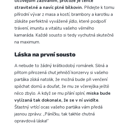
citlivějším zažíváním, protože je lehce
stravitelné a navíc plné bílkovin
.
Přidejte k tomu
přírodní vývar z masa a kostí, brambory a karotku a
získáte perfektně vyvážené jídlo, které podpoří
trávení, imunitu a vitalitu vašeho věrného
kamaráda. Každé sousto si tedy vychutná skutečně
na maximum.
Láska na první sousto
A nebude to žádný krátkodobý románek. Silná a
přitom přirozená chuť jehněčí konzervy si vašeho
parťáka získá natolik, že možná bude při venčení
spěchat domů a doufat, že mu ze včerejška ještě
něco zbylo. A když se mu přání splní,
miska bude
vylízaná tak dokonale, že se v ní uvidíte
.
Šťastný vrtící ocas vašeho parťáka vám předá
jasnou zprávu: „Páníčku, tak takhle chutná
opravdová láska!“