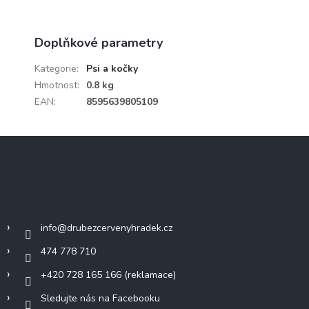
Doplňkové parametry
Kategorie
:
Psi a kočky
Hmotnost
:
0.8 kg
EAN
:
8595639805109
Z
á
p
a
Kontakt
t
í
info
@
drubezcervenyhradek.cz
474 778 710
+420 728 165 166 (reklamace)
Sledujte nás na Facebooku