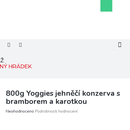
Přejít
Nákupní
na
košík
obsah
800g Yoggies jehněčí konzerva s
bramborem a karotkou
Průměrné
Neohodnoceno
Podrobnosti hodnocení
hodnocení
produktu
je