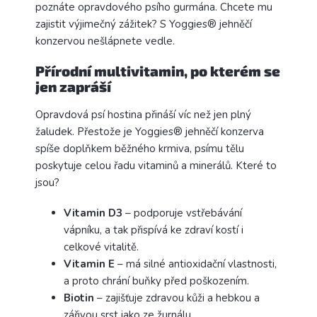
poznáte opravdového psího gurmána. Chcete mu
zajistit výjimečný zážitek? S Yoggies®
jehněčí
konzervou nešlápnete vedle.
Přírodní multivitamin, po kterém se
jen zapráší
Opravdová psí hostina přináší víc než jen plný
žaludek. Přestože je Yoggies®
jehněčí konzerva
spíše doplňkem běžného krmiva,
psímu tělu
poskytuje celou řadu vitaminů a minerálů. Které to
jsou?
Vitamin D3
– podporuje vstřebávání
vápníku, a tak přispívá ke zdraví kostí i
celkové vitalitě.
Vitamin E
– má silné antioxidační vlastnosti,
a proto chrání buňky před poškozením.
Biotin
– zajišťuje zdravou kůži a hebkou a
zářivou srst jako ze žurnálu.