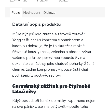
ZEPTAT SE
HLÍDAT
SDÍLET
Popis
Hodnocení
Diskuze
Detailní popis produktu
Může být psí jídlo chutné a zároveň zdravé?
Yoggies® jehněčí konzerva s bramborem a
karotkou dokazuje, že je to skutečně možné.
Šťavnaté kousky masa, zelenina a přírodní vývar
vašemu parťákovi poskytnou spoustu živin a
dokonale zaměstnají jeho chuťové pohárky. Žádná
chemie, žádné kompromisy – pouze čistá chuť
pocházející z poctivých surovin.
Gurmánský zážitek pro čtyřnohé
labužníky
Když pes zaboří čumák do misky, zapomene nejen
na své páníčky, ale i na celý svět – podle toho