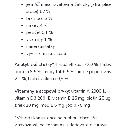
jehněčí maso (svalovina, žaludky, játra, plíce,
srdce) 62 %
brambor 6 %
mrkev 4 %
petržel 0,1 %
vitaminy 1 %
minerální látky
vývar z masa a kostí
Analytické složky*
: hrubá vlhkost 77,0 %, hrubý
protein 9,5 %, hrubý tuk 6,5 %, hrubé popeloviny
2,3 %, hrubá vláknina 0,9 %
Vitamíny a stopové prvky
: vitamin A 2000 IU,
vitamin D3 200 IE, vitamin E 25 mg, biotin 25 μg,
zinek 20 mg, měď 1,5 mg, jód 0,75 mg
*Vzhled i konzistence se mohou lehce lišit
v návaznosti na sezónnost i dodavatele surovin.