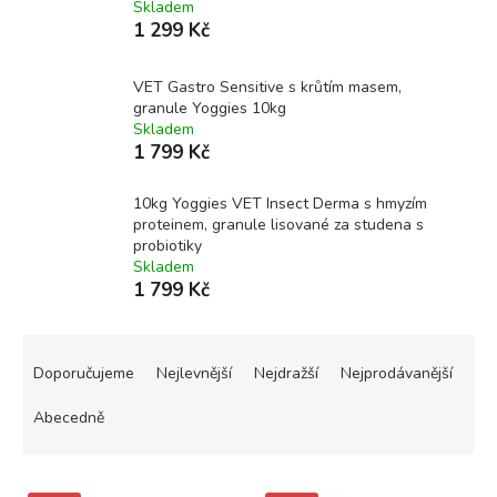
Skladem
1 299 Kč
VET Gastro Sensitive s krůtím masem,
granule Yoggies 10kg
Skladem
1 799 Kč
10kg Yoggies VET Insect Derma s hmyzím
proteinem, granule lisované za studena s
probiotiky
Skladem
1 799 Kč
Ř
a
Doporučujeme
Nejlevnější
Nejdražší
Nejprodávanější
z
e
Abecedně
n
í
V
p