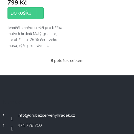
799 Kč
DO KOŠÍKU
Jehněčí s hnědou rýží pro bříška
malých hrdinů Malý granule,
ale obří síla. 26 % čerstvého
masa, rýže pro trávení a
bylinky pro vitalitu. Ideál pro
štěňata, co chtějí růst...
9
položek celkem
O
v
l
Z
á
á
d
p
a
c
a
Kontakt
í
t
p
í
r
info
@
drubezcervenyhradek.cz
v
k
474 778 710
y