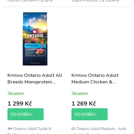
citlivým zažíváním, průjmy
slabší imunitou. Za studena
nebo svěděním kůže. Díky
lisované, z kvalitního krůtího
jedinému živočišnému proteinu
masa a se živými probiotiky,...
(mladý hmyz bez...
Krmivo Ontario Adult All
Krmivo Ontario Adult
Breeds Monoprotein
Medium Chicken &
Tuna & Sweet Potatoes
Sweet Potatoes 12kg
Skladem
Skladem
12kg
1 299 Kč
1 269 Kč
DO KOŠÍKU
DO KOŠÍKU
🐟 Ontario Adult Tuňák &
🐶 Ontario Adult Medium – kuře