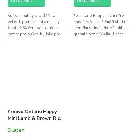
DO KOŠÍKU
DO KOŠÍKU
Kuřecí s batáty pro štěňata
🐑 Ontario Puppy – jehněčí &
velkých plemen – síla na celý
hnědá rýže pro štěněčí start na
život 26 % čerstvého kuřete,
jedničku Citlivé bříško? Tohle je
batáty pro bříško, bylinky pro
granule bez průšvihu. Lehce
vitalitu a výživa přesně taková,
stravitelné jehněčí s vlákninou z
jakou štěně potřebuje pro...
rýže – vitalita,...
Krmivo Ontario Puppy
Mini Lamb & Brown Rice
6,5kg
Skladem