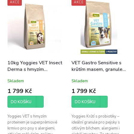
AKCE
AKCE
ý
r
p
o
i
d
s
u
p
k
r
t
o
ů
d
u
k
10kg Yoggies VET Insect
VET Gastro Sensitive s
t
Derma s hmyzím
krůtím masem, granule
ů
proteinem, granule
Yoggies 10kg
Skladem
Skladem
lisované za studena s
probiotiky
1 799 Kč
1 799 Kč
DO KOŠÍKU
DO KOŠÍKU
Yoggies VET s hmyzím
Yoggies Krůtí s probiotiky –
proteinem je superprémiové
ideální granule pro pejsky s
krmivo pro psy s alergiemi,
citlivým břichem, alergiemi i