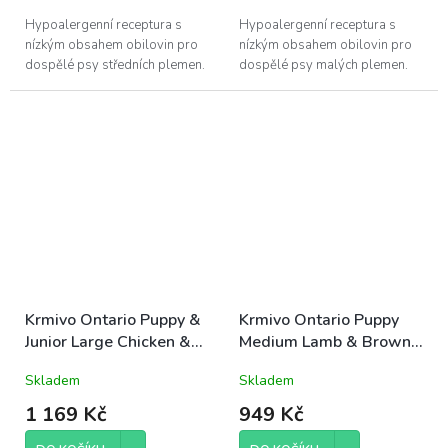
Hypoalergenní receptura s
Hypoalergenní receptura s
nízkým obsahem obilovin pro
nízkým obsahem obilovin pro
dospělé psy středních plemen.
dospělé psy malých plemen.
Krmivo Ontario Puppy &
Krmivo Ontario Puppy
Junior Large Chicken &
Medium Lamb & Brown
Sweet Potatoes 12kg
Rice 6,5kg
Skladem
Skladem
1 169 Kč
949 Kč