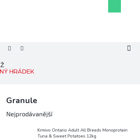
Přejít
Nákupní
na
košík
obsah
Granule
Nejprodávanější
Krmivo Ontario Adult All Breeds Monoprotein
Tuna & Sweet Potatoes 12kg