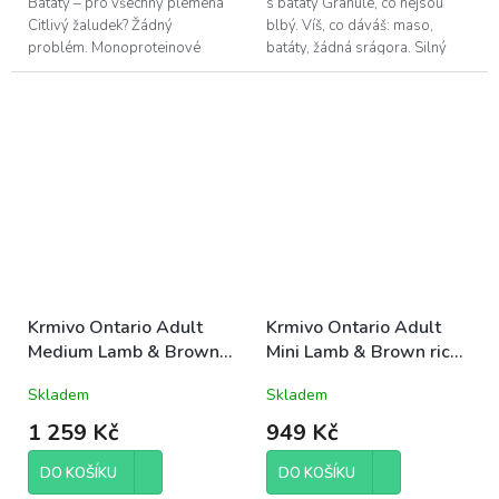
Batáty – pro všechny plemena
s batáty Granule, co nejsou
Citlivý žaludek? Žádný
blbý. Víš, co dáváš: maso,
problém. Monoproteinové
batáty, žádná srágora. Silný
krmivo s tuňákem a batáty pro
svaly, lesklá srst a spokojený
všechny pejsky, co mají mlsný
břicho. Tvůj pes to ucítí. Ty...
jazyk a...
Krmivo Ontario Adult
Krmivo Ontario Adult
Medium Lamb & Brown
Mini Lamb & Brown rice
rice 12kg
6,5kg
Skladem
Skladem
1 259 Kč
949 Kč
DO KOŠÍKU
DO KOŠÍKU