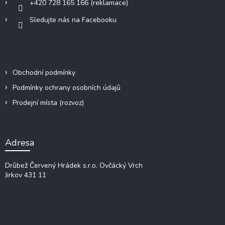
+420 728 165 166 (reklamace)
v
ý
Sledujte nás na Facebooku
p
i
s
Informace a odkazy
u
Obchodní podmínky
Podmínky ochrany osobních údajů
Prodejní místa (rozvoz)
Adresa
Drůbež Červený Hrádek s.r.o.
Ovčácký Vrch
Jirkov 431 11