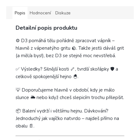
Popis
Hodnocení
Diskuze
Detailní popis produktu
⚙️ D3 pomáhá tělu pořádně zpracovat vápník –
hlavně z vápenatýho gritu 🪨. Takže jestli dáváš grit
(a měl/a bys!), bez D3 se stejně moc nevstřebá.
✅ Výsledky? Silnější kosti 🦴, tvrdší skořápky 🛡️ a
celkově spokojenější hejno 🐣.
💡 Doporučujeme hlavně v období, kdy je málo
slunce 🌥️ nebo když chceš slepicím trochu přilepšit.
📦 Balení vydrží i většímu hejnu. Dávkování?
Jednoduchý jak vajíčko natvrdo – najdeš přímo na
obalu 📄.