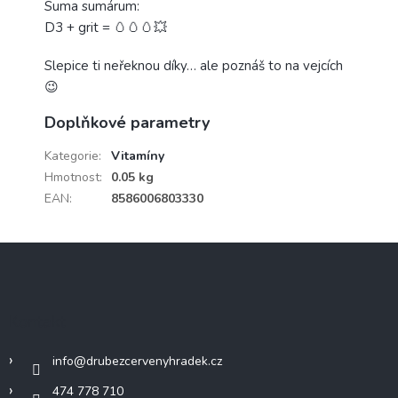
Suma sumárum:
D3 + grit = 🥚🥚🥚💥
Slepice ti neřeknou díky… ale poznáš to na vejcích
😉
Doplňkové parametry
Kategorie
:
Vitamíny
Hmotnost
:
0.05 kg
EAN
:
8586006803330
Z
á
p
a
Kontakt
t
í
info
@
drubezcervenyhradek.cz
474 778 710