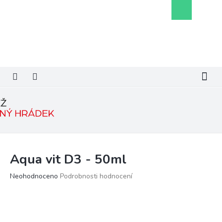
Přejít
Nákupní
na
košík
obsah
Aqua vit D3 - 50ml
Průměrné
Neohodnoceno
Podrobnosti hodnocení
hodnocení
produktu
je
0,0