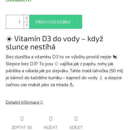
cena:
PŘIDAT DO KOŠÍKU
☀️ Vitamín D3 do vody – když
slunce nestíhá
Bez sluníčka a vitamínu D3 to ve výběhu prostě nejde 🐔.
Slepice bez D3? To jsou 🥚 vajíčka jak z papíru, nohy jak
párátka a nálada jak po slejváku. Tahle malá lahvička (50 ml)
je kámoš do každého kurníku – kapneš do vody 💧 a slepice
začnou zas makat jako za mlada 💪.
Detailní informace
ZEPTAT SE
HLÍDAT
SDÍLET