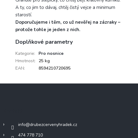
A ty, co jim to dávaj, chtěj čistý vejce a minimum
starostí.
Doporučujeme i těm, co už nevěřej na zázraky –
protože tohle je jeden z nich.
Doplňkové parametry
Kategorie
:
Pro nosnice
Hmotnost
:
25 kg
EAN
:
8594210720695
Z
á
p
a
Kontakt
t
í
info
@
drubezcervenyhradek.cz
474 778 710