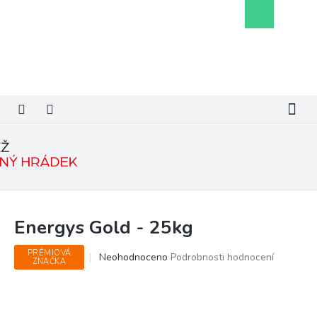
Přejít
Nákupní
na
košík
obsah
Energys Gold - 25kg
PRÉMIOVÁ
Průměrné
Neohodnoceno
Podrobnosti hodnocení
ZNAČKA
hodnocení
produktu
je
0,0