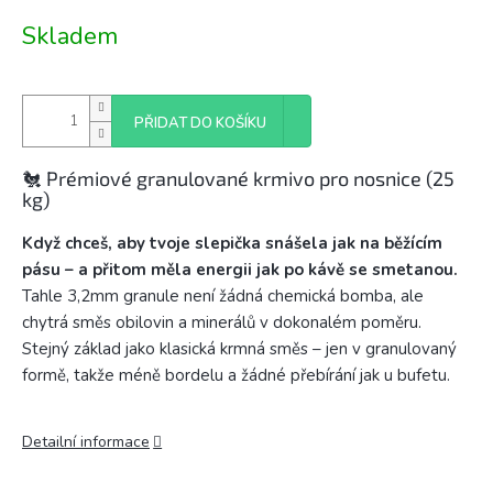
Měrná
Skladem
cena:
PŘIDAT DO KOŠÍKU
🐔 Prémiové granulované krmivo pro nosnice (25
kg)
Když chceš, aby tvoje slepička snášela jak na běžícím
pásu – a přitom měla energii jak po kávě se smetanou.
Tahle 3,2mm granule není žádná chemická bomba, ale
chytrá směs obilovin a minerálů v dokonalém poměru.
Stejný základ jako klasická krmná směs – jen v granulovaný
formě, takže méně bordelu a žádné přebírání jak u bufetu.
Detailní informace