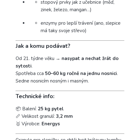
stopový prvky jak z učebnice (měď,
zinek, železo, mangan…)
enzymy pro lepší trávení (ano, slepice
má taky svoje střevo)
Jak a komu podávat?
Od 21. týdne věku →
nasypat a nechat žrát do
sytosti
.
Spotřeba cca
50–60 kg ročně na jednu nosnici
.
Sedne nosnicím nosným i masným.
Technické info:
📦 Balení:
25 kg pytel
📏 Velikost granulí:
3,2 mm
🥇 Výrobce:
Energys
Granule pro slepičky, co chtěj bejt královny kurníku.