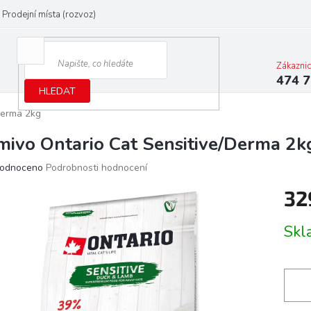
Prodejní místa (rozvoz)
Zákazni
474 7
HLEDAT
Derma 2kg
mivo Ontario Cat Sensitive/Derma 2k
ěrné
odnoceno
Podrobnosti hodnocení
ocení
32
ktu
Měrn
Skl
cena:
iček.