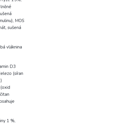
 lněné
sušená
inulinu), MOS
nát, sušená
ubá vláknina
tamin D3
elezo (síran
)
(oxid
čitan
bsahuje
iny 1 %,