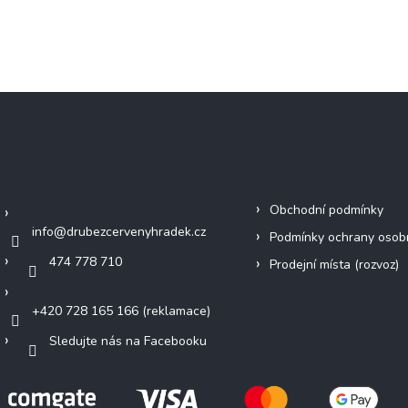
Kontakt
Informace a odkazy
Obchodní podmínky
info
@
drubezcervenyhradek.cz
Podmínky ochrany osob
474 778 710
Prodejní místa (rozvoz)
+420 728 165 166 (reklamace)
Sledujte nás na Facebooku