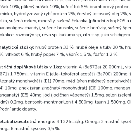
ášek 10%, půlený hrášek 10%, kuřecí tuk 9%, bramborový protein,
mínko, hydrolyzovaný rybí protein 2%, čerstvý lososový olej 2%, 
blka, sušená mrkev, minerály, sušená čekanka (přírodní zdroj FOS a 
ananoligosacharidy), sušené brusinky, sušené borůvky, sušený špe
okolice, rozmarýn sp, réva sp, kurkuma sp, citrus sp, juka schidigera.
nalytické složky:
hrubý protein 33 %, hrubé oleje a tuky 20 %, hr
%, vlhkost 6 %, hrubý popel 7 %, vápník 1,5 %, fosfor 1,2 %.
triční doplňkové látky v 1kg:
vitamin A (3a672a) 20 000m.j., vi
671) 1 750m.j., vitamin E (alfa–tokoferol acetát) (3a700) 200mg, ž
leznatý monohydrát) (E1) 70mg, měď (síran měďnatý pentahydrát
4) 10mg, zinek (síran zinečnatý monohydrát) (E6) 100mg, mangan 
nganatý) (E5) 40mg, jód (jodičnan vápenatý) 1,5mg, selen (seleni
dný) 0,2mg, bentonit–montmorillonit 4 500mg, taurin 1 500mg. O
írodní antioxidanty.
etabolizovatelná energie:
4 132 kcal/kg. Omega 3 mastné kysel
ega 6 mastné kyseliny 3,5 %.