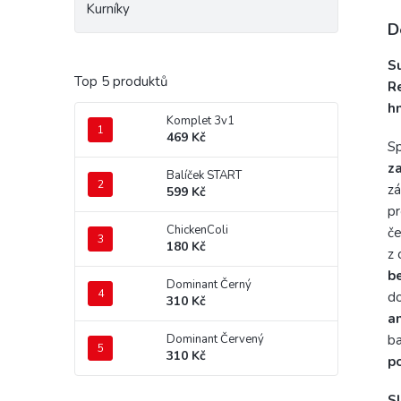
Kurníky
D
S
Top 5 produktů
R
h
Komplet 3v1
469 Kč
Sp
z
Balíček START
zá
599 Kč
pr
ChickenColi
če
180 Kč
z 
b
Dominant Černý
do
310 Kč
an
Dominant Červený
ba
310 Kč
po
Sl