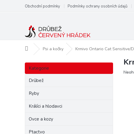
Přejít
Obchodní podmínky
Podmínky ochrany osobních údajů
na
obsah
Domů
Psi a kočky
Krmivo Ontario Cat Sensitive/
Kr
P
Přeskočit
o
Kategorie
kategorie
Prům
Neoh
s
hodn
t
Drůbež
produ
r
je
a
Ryby
0,0
n
z
Králíci a hlodavci
5
n
hvězd
í
Ovce a kozy
p
a
Ptactvo
n