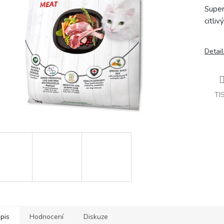
Super
citli
Detail
TI
pis
Hodnocení
Diskuze