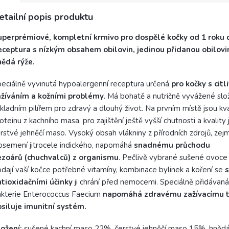
etailní popis produktu
uperprémiové, kompletní krmivo pro dospělé kočky od 1 roku d
eceptura s nízkým obsahem obilovin, jedinou přidanou obilovi
nědá rýže.
eciálně vyvinutá hypoalergenní receptura určená
pro kočky s cit
ažíváním a kožními problémy
. Má bohatě a nutričně vyvážené slož
kladním pilířem pro zdravý a dlouhý život. Na prvním místě jsou kva
oteinu z kachního masa, pro zajištění ještě vyšší chutnosti a kvality
rstvé jehněčí maso. Vysoký obsah vlákniny z přírodních zdrojů, ze
osemení jitrocele indického, napomáhá
snadnému průchodu
ezoárů (chuchvalců) z organismu
. Pečlivě vybrané sušené ovoce 
dají vaší kočce potřebné vitamíny, kombinace bylinek a koření se
s
tioxidačními účinky
ji chrání před nemocemi. Speciálně přidávaná
kterie Enterococcus Faecium
napomáhá zdravému zažívacímu t
siluje imunitní systém.
ožení:
sušené kachní maso 22%, čerstvé jehněčí maso 15%, hněd