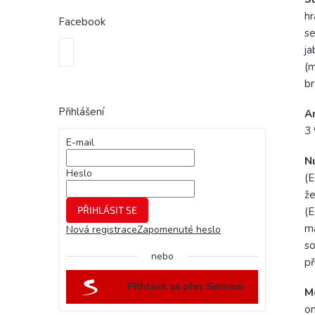
hr
Facebook
se
ja
(m
br
Přihlášení
A
3 
E-mail
Nu
Heslo
(E
že
PŘIHLÁSIT SE
(E
ma
Nová registrace
Zapomenuté heslo
so
nebo
př
Přihlásit se přes Seznam
M
om