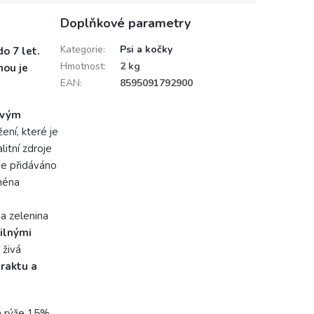
Doplňkové parametry
Kategorie
:
Psi a kočky
o 7 let.
Hmotnost
:
2 kg
nou je
EAN
:
8595091792900
livým
ení, které je
litní zdroje
 je přidáváno
jména
a zelenina
ilnými
 živá
raktu a
á rýže 15%,