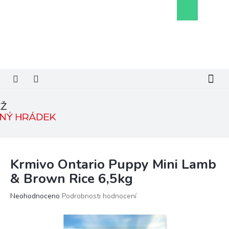
Přejít
Nákupní
na
košík
obsah
Krmivo Ontario Puppy Mini Lamb
& Brown Rice 6,5kg
Průměrné
Neohodnoceno
Podrobnosti hodnocení
hodnocení
produktu
je