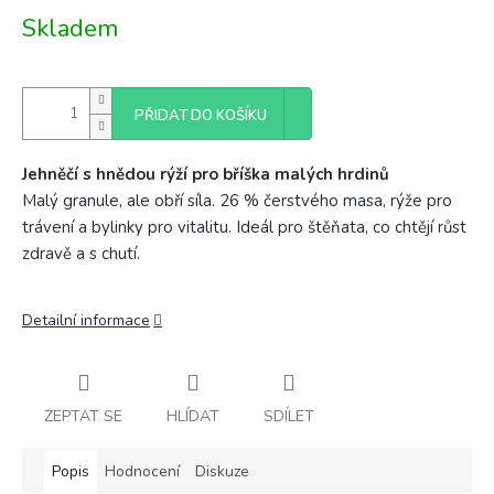
Měrná
Skladem
cena:
PŘIDAT DO KOŠÍKU
Jehněčí s hnědou rýží pro bříška malých hrdinů
Malý granule, ale obří síla. 26 % čerstvého masa, rýže pro
trávení a bylinky pro vitalitu. Ideál pro štěňata, co chtějí růst
zdravě a s chutí.
Detailní informace
ZEPTAT SE
HLÍDAT
SDÍLET
Popis
Hodnocení
Diskuze