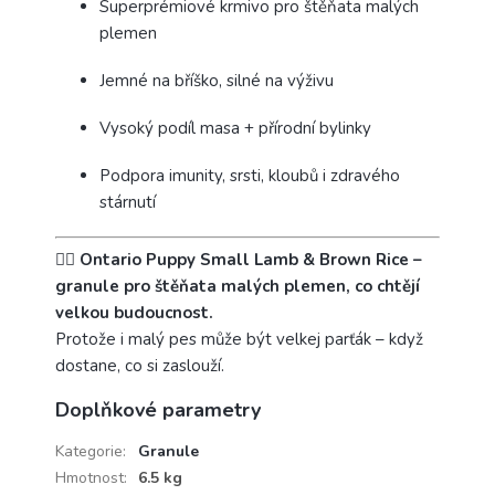
Superprémiové krmivo pro štěňata malých
plemen
Jemné na bříško, silné na výživu
Vysoký podíl masa + přírodní bylinky
Podpora imunity, srsti, kloubů i zdravého
stárnutí
🐕‍🦺
Ontario Puppy Small Lamb & Brown Rice –
granule pro štěňata malých plemen, co chtějí
velkou budoucnost.
Protože i malý pes může být velkej parťák – když
dostane, co si zaslouží.
Doplňkové parametry
Kategorie
:
Granule
Hmotnost
:
6.5 kg