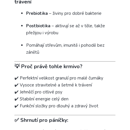
trávení
Prebiotika
– živiny pro dobré bakterie
Postbiotika
– aktivují se až v těle, takže
přežijou i výrobu
Pomáhají střevům, imunitě i pohodě bez
zánětů
💡 Proč právě tohle krmivo?
✔️ Perfektní velikost granulí pro malé čumáky
✔️ Vysoce stravitelné a šetrné k trávení
✔️ Jehněčí pro citlivé psy
✔️ Stabilní energie celý den
✔️ Funkční složky pro dlouhý a zdravý život
✅ Shrnutí pro páníčky: