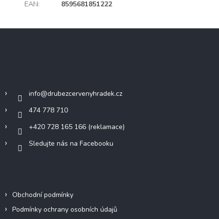
EAN
:
8595681851222
Z
á
p
a
Kontakt
t
í
info
@
drubezcervenyhradek.cz
474 778 710
+420 728 165 166 (reklamace)
Sledujte nás na Facebooku
Informace a odkazy
Obchodní podmínky
Podmínky ochrany osobních údajů