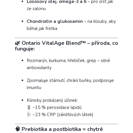
Lososový olej, omega-3 a 6
– pro srst jak
ze salonu
Chondroitin a glukosamin
– na klouby, aby
běhal jak fretka
🌿 Ontario VitalAge Blend™ – příroda, co
funguje:
Rozmarýn, kurkuma, hřebíček, grep – silné
antioxidanty
Zpomaluje stárnutí, chrání buňky, podporuje
imunitu
Klinicky prokázaný účinek:
🧬 −15 % peroxidace lipidů
🩺 −23 % CRP (zánětlivých látek)
🧠 Prebiotika a postbiotika = chytré